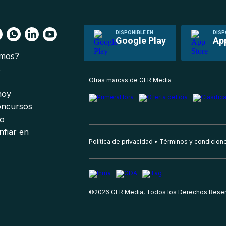
DISPONIBLE EN
DISP
Google Play
Ap
omos?
s
Otras marcas de GFR Media
 hoy
oncursos
io
nfiar en
Política de privacidad
Términos y condicion
©
2026
GFR Media, Todos los Derechos Rese