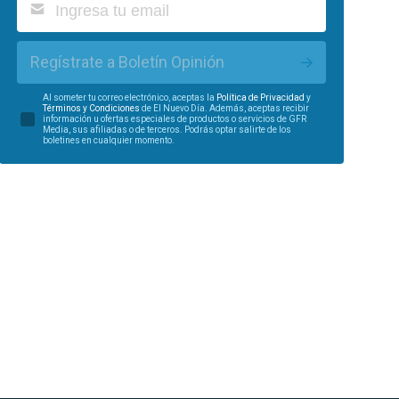
Regístrate a Boletín Opinión
Al someter tu correo electrónico, aceptas la
Política de Privacidad
y
Términos y Condiciones
de El Nuevo Día. Además, aceptas recibir
información u ofertas especiales de productos o servicios de GFR
Media, sus afiliadas o de terceros. Podrás optar salirte de los
boletines en cualquier momento.