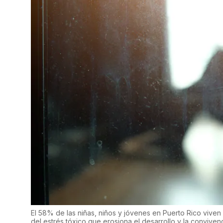
El 58% de las niñas, niños y jóvenes en Puerto Rico viven 
del estrés tóxico que erosiona el desarrollo y la convivenc