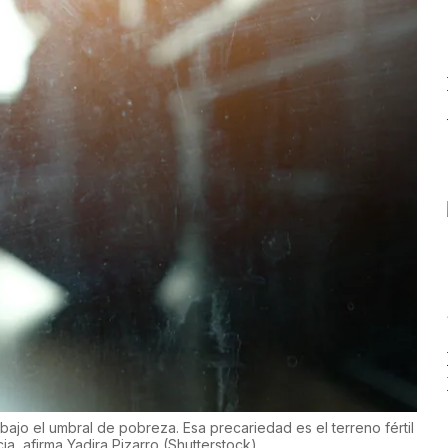
bajo el umbral de pobreza. Esa precariedad es el terreno fértil
ia, afirma Yadira Pizarro
(
Shutterstock
)