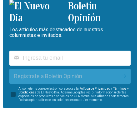
Boletín
Opinión
Los artículos más destacados de nuestros
columnistas e invitados.
Regístrate a Boletín Opinión
Al someter tu correo electrónico, aceptas la
Política de Privacidad
y
Términos y
Condiciones
de El Nuevo Día. Además, aceptas recibir información u ofertas
especiales de productos o servicios de GFR Media, sus afiliadas o de terceros.
Podrás optar salirte de los boletines en cualquier momento.