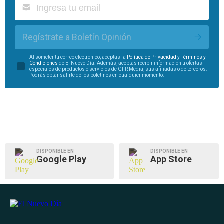
Regístrate a Boletín Opinión
Al someter tu correo electrónico, aceptas la
Política de Privacidad
y
Términos y
Condiciones
de El Nuevo Día. Además, aceptas recibir información u ofertas
especiales de productos o servicios de GFR Media, sus afiliadas o de terceros.
Podrás optar salirte de los boletines en cualquier momento.
DISPONIBLE EN
DISPONIBLE EN
Google Play
App Store