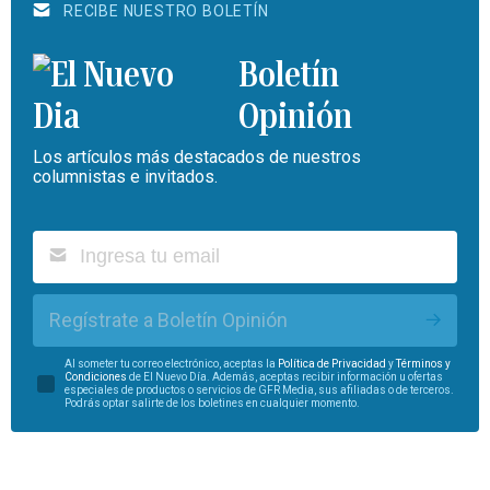
RECIBE NUESTRO BOLETÍN
Boletín
Opinión
Los artículos más destacados de nuestros
columnistas e invitados.
Regístrate a Boletín Opinión
Al someter tu correo electrónico, aceptas la
Política de Privacidad
y
Términos y
Condiciones
de El Nuevo Día. Además, aceptas recibir información u ofertas
especiales de productos o servicios de GFR Media, sus afiliadas o de terceros.
Podrás optar salirte de los boletines en cualquier momento.