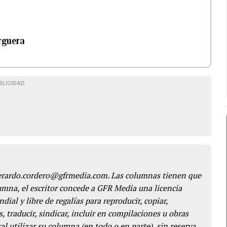
rguera
BLICIDAD
gerardo.cordero@gfrmedia.com. Las columnas tienen que
lumna, el escritor concede a GFR Media una licencia
dial y libre de regalías para reproducir, copiar,
s, traducir, sindicar, incluir en compilaciones u obras
l utilizar su columna (en todo o en parte), sin reserva