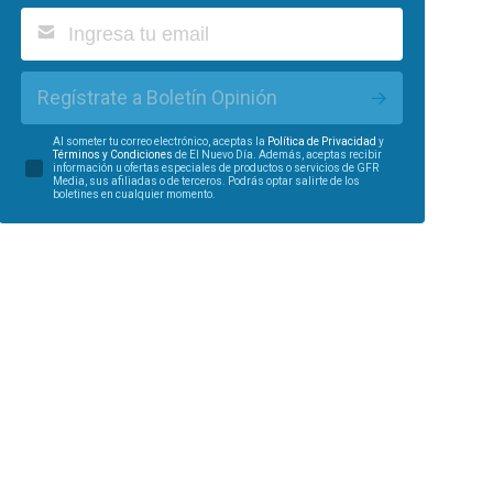
Regístrate a Boletín Opinión
Al someter tu correo electrónico, aceptas la
Política de Privacidad
y
Términos y Condiciones
de El Nuevo Día. Además, aceptas recibir
información u ofertas especiales de productos o servicios de GFR
Media, sus afiliadas o de terceros. Podrás optar salirte de los
boletines en cualquier momento.