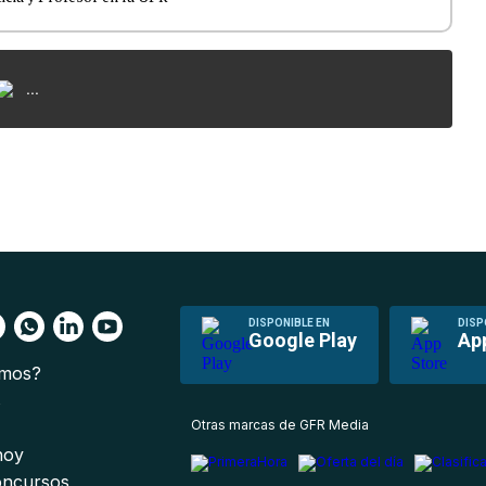
...
DISPONIBLE EN
DISP
Google Play
Ap
omos?
s
Otras marcas de GFR Media
 hoy
oncursos