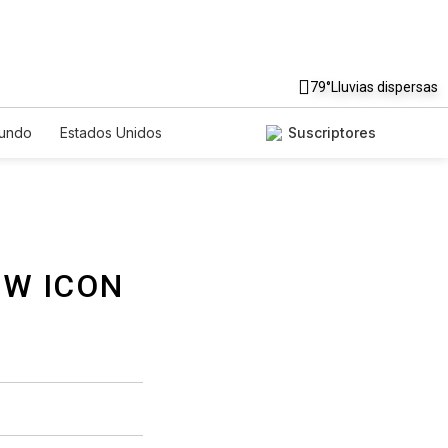
79°
Lluvias dispersas
undo
Estados Unidos
Suscriptores
nglish
Podcasts
Horóscopos