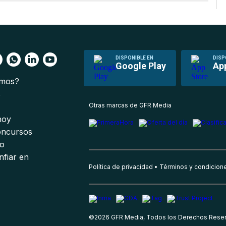
DISPONIBLE EN
DISP
Google Play
Ap
omos?
s
Otras marcas de GFR Media
 hoy
oncursos
io
nfiar en
Política de privacidad
Términos y condicion
©
2026
GFR Media, Todos los Derechos Rese