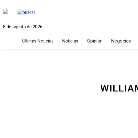
8 de agosto de 2026
Últimas Noticias
Noticias
Opinión
Negocios
Ciencia y Ambiente
Gastronomía
De Viaje
Newsletters
Feriados
Edictos
Especiales
WILLIA