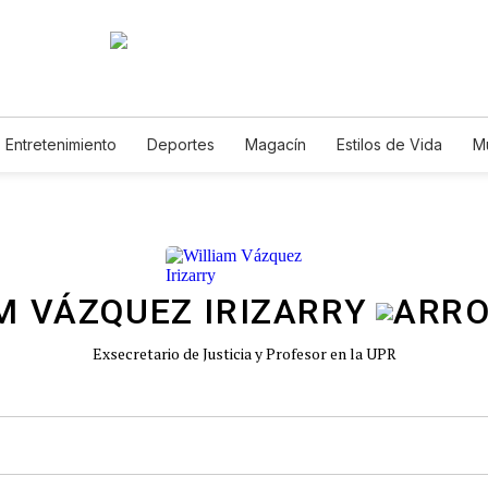
Entretenimiento
Deportes
Magacín
Estilos de Vida
M
Tecnología
Juegos
Lotería
Vídeos
Fotogalerías
E
M VÁZQUEZ IRIZARRY
Exsecretario de Justicia y Profesor en la UPR