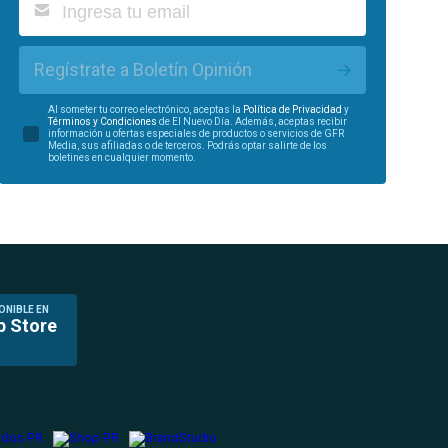
Regístrate a Boletín Opinión
Al someter tu correo electrónico, aceptas la
Política de Privacidad
y
Términos y Condiciones
de El Nuevo Día. Además, aceptas recibir
información u ofertas especiales de productos o servicios de GFR
Media, sus afiliadas o de terceros. Podrás optar salirte de los
boletines en cualquier momento.
ONIBLE EN
p Store