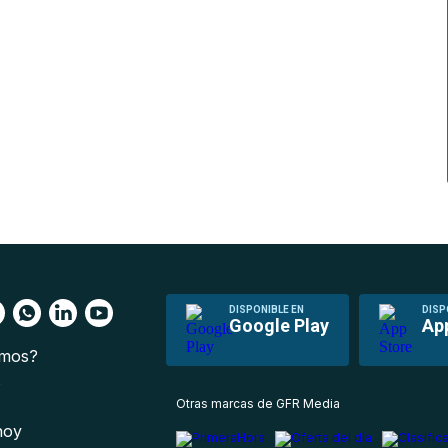
DISPONIBLE EN
DISP
Google Play
Ap
omos?
s
Otras marcas de GFR Media
 hoy