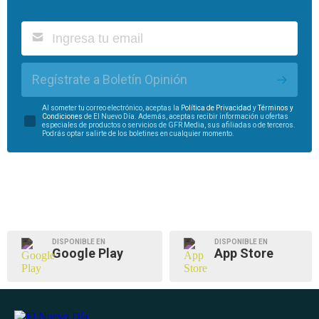
Regístrate a Boletín Opinión
Al someter tu correo electrónico, aceptas la
Política de Privacidad
y
Términos y
Condiciones
de El Nuevo Día. Además, aceptas recibir información u ofertas
especiales de productos o servicios de GFR Media, sus afiliadas o de terceros.
Podrás optar salirte de los boletines en cualquier momento.
DISPONIBLE EN
DISPONIBLE EN
Google Play
App Store