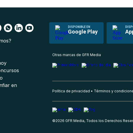
DISPONIBLE EN
DISP
Google Play
Ap
omos?
s
Otras marcas de GFR Media
 hoy
oncursos
io
nfiar en
Política de privacidad
Términos y condicion
©
2026
GFR Media, Todos los Derechos Rese