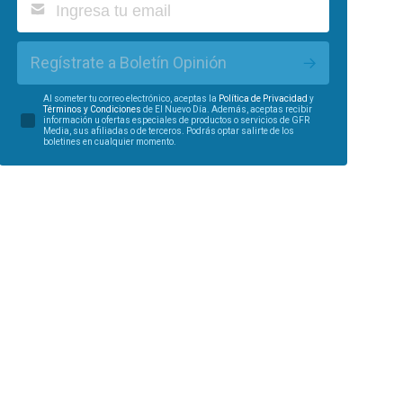
Regístrate a Boletín Opinión
Al someter tu correo electrónico, aceptas la
Política de Privacidad
y
Términos y Condiciones
de El Nuevo Día. Además, aceptas recibir
información u ofertas especiales de productos o servicios de GFR
Media, sus afiliadas o de terceros. Podrás optar salirte de los
boletines en cualquier momento.