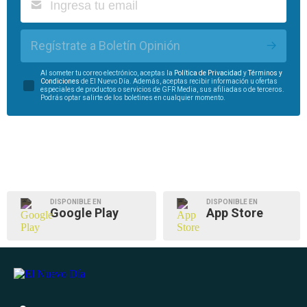
Regístrate a Boletín Opinión
Al someter tu correo electrónico, aceptas la
Política de Privacidad
y
Términos y
Condiciones
de El Nuevo Día. Además, aceptas recibir información u ofertas
especiales de productos o servicios de GFR Media, sus afiliadas o de terceros.
Podrás optar salirte de los boletines en cualquier momento.
DISPONIBLE EN
DISPONIBLE EN
Google Play
App Store