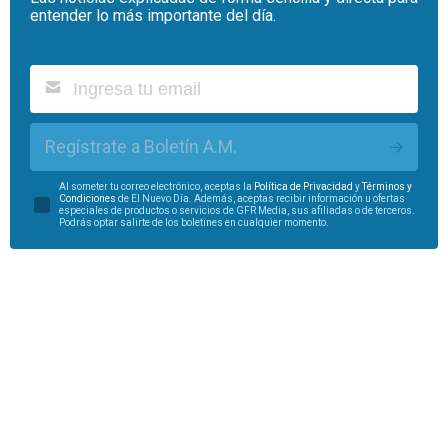
entender lo más importante del día.
Regístrate a Boletín A.M.
Al someter tu correo electrónico, aceptas la
Política de Privacidad
y
Términos y
Condiciones
de El Nuevo Día. Además, aceptas recibir información u ofertas
especiales de productos o servicios de GFR Media, sus afiliadas o de terceros.
Podrás optar salirte de los boletines en cualquier momento.