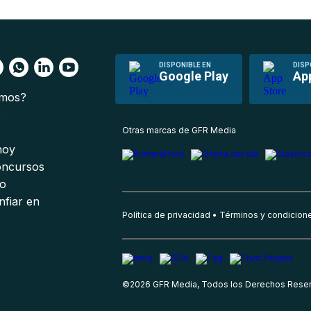
DISPONIBLE EN
DISP
Google Play
Ap
omos?
s
Otras marcas de GFR Media
 hoy
oncursos
io
nfiar en
Política de privacidad
Términos y condicion
©
2026
GFR Media, Todos los Derechos Rese