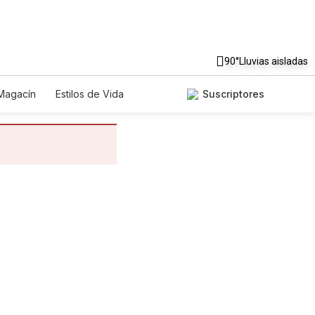
90°
Lluvias aisladas
Magacín
Estilos de Vida
Suscriptores
nología
Juegos
Lotería
riados
Edictos
Especiales