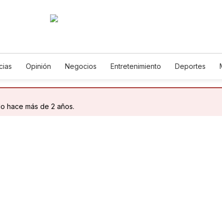
cias
Opinión
Negocios
Entretenimiento
Deportes
 Unidos
Ciencia y Ambiente
Gastronomía
De Viaje
Tec
rías
English
Podcasts
Horóscopos
Newsletters
Fe
do hace más de 2 años.