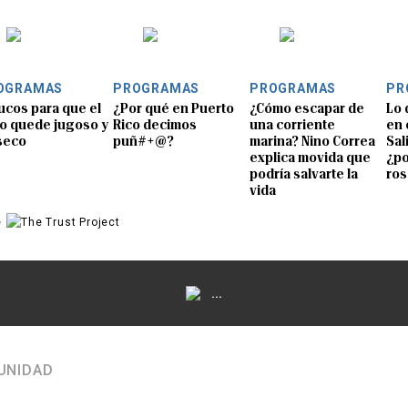
OGRAMAS
PROGRAMAS
PROGRAMAS
PR
rucos para que el
¿Por qué en Puerto
¿Cómo escapar de
Lo 
o quede jugoso y
Rico decimos
una corriente
en 
seco
puñ#+@?
marina? Nino Correa
Sal
explica movida que
¿po
podría salvarte la
ros
vida
e
...
UNIDAD