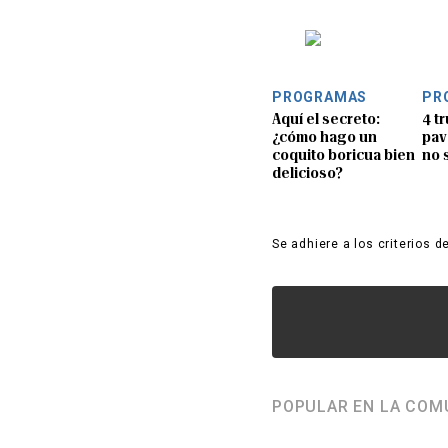
PROGRAMAS
PR
Aquí el secreto:
4 t
¿cómo hago un
pav
coquito boricua bien
no 
delicioso?
Se adhiere a los criterios d
POPULAR EN LA COM