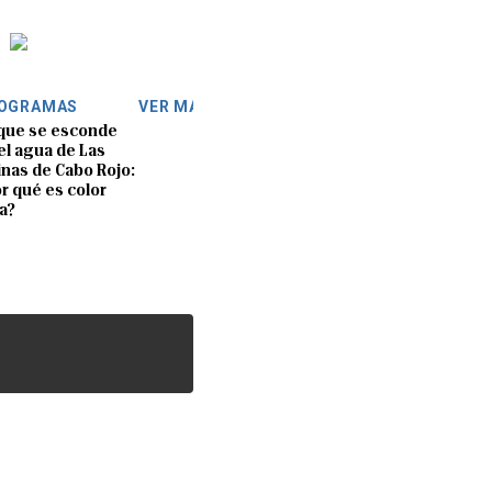
OGRAMAS
VER MÁS
que se esconde
el agua de Las
inas de Cabo Rojo:
r qué es color
a?