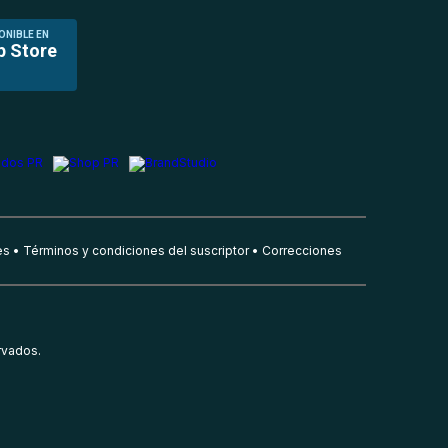
ONIBLE EN
p Store
es
Términos y condiciones del suscriptor
Correcciones
rvados.