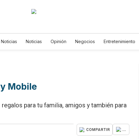
 Noticias
Noticias
Opinión
Negocios
Entretenimiento
tilos de Vida
Mundo
Estados Unidos
Ciencia y Ambiente
cnología
Juegos
Lotería
Vídeos
Fotogalerías
Engl
wsletters
Feriados
Edictos
Especiales
ty Mobile
 regalos para tu familia, amigos y también para
...
COMPARTIR