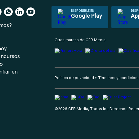
DISPONIBLE EN
DISP
Google Play
Ap
omos?
s
Otras marcas de GFR Media
 hoy
oncursos
io
nfiar en
Política de privacidad
Términos y condicion
©
2026
GFR Media, Todos los Derechos Rese