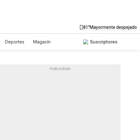
81°
Mayormente despejado
Deportes
Magacín
Suscriptores
Gastronomía
De Viaje
ish
Podcasts
Horóscopos
PUBLICIDAD