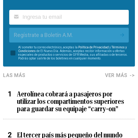
Regístrate a Boletín A.M.
Al someter tu correo electrónico, aceptas la
Política de Privacidad
y
Términos y
Condiciones
de El Nuevo Día. Además, aceptas recibir información u ofertas
especiales de productos o servicios de GFR Media, sus afiliadas o de terceros.
Podrás optar salirte de los boletines en cualquier momento.
LAS MÁS
VER MÁS
Aerolínea cobrará a pasajeros por
utilizar los compartimentos superiores
para guardar su equipaje “carry-on”
El tercer país más pequeño del mundo