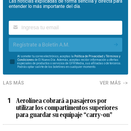
Las noticias explicadas de forma sencilla y directa para
entender lo más importante del día.
Regístrate a Boletín A.M.
Al someter tu correo electrónico, aceptas la
Política de Privacidad
y
Términos y
Condiciones
de El Nuevo Día. Además, aceptas recibir información u ofertas
especiales de productos o servicios de GFR Media, sus afiliadas o de terceros.
Podrás optar salirte de los boletines en cualquier momento.
LAS MÁS
VER MÁS
Aerolínea cobrará a pasajeros por
utilizar los compartimentos superiores
para guardar su equipaje “carry-on”