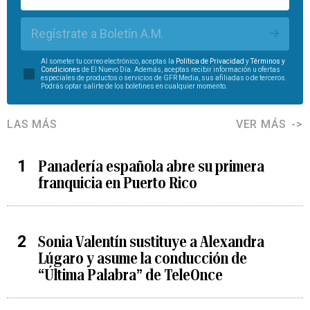
Regístrate a Boletín A.M.
Al someter tu correo electrónico, aceptas la
Política de Privacidad
y
Términos y
Condiciones
de El Nuevo Día. Además, aceptas recibir información u ofertas
especiales de productos o servicios de GFR Media, sus afiliadas o de terceros.
Podrás optar salirte de los boletines en cualquier momento.
LAS MÁS
VER MÁS
Panadería española abre su primera
franquicia en Puerto Rico
Sonia Valentín sustituye a Alexandra
Lúgaro y asume la conducción de
“Última Palabra” de TeleOnce