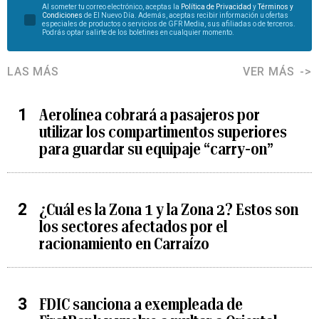
Al someter tu correo electrónico, aceptas la
Política de Privacidad
y
Términos y
Condiciones
de El Nuevo Día. Además, aceptas recibir información u ofertas
especiales de productos o servicios de GFR Media, sus afiliadas o de terceros.
Podrás optar salirte de los boletines en cualquier momento.
LAS MÁS
VER MÁS
Aerolínea cobrará a pasajeros por
utilizar los compartimentos superiores
para guardar su equipaje “carry-on”
¿Cuál es la Zona 1 y la Zona 2? Estos son
los sectores afectados por el
racionamiento en Carraízo
FDIC sanciona a exempleada de