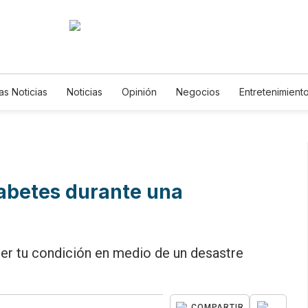
as Noticias
Noticias
Opinión
Negocios
Entretenimient
Estilos de Vida
Mundo
Estados Unidos
Ciencia y Ambient
Tecnología
Juegos
Lotería
Vídeos
Fotogalerías
En
Newsletters
Feriados
Edictos
Especiales
abetes durante una
er tu condición en medio de un desastre
...
COMPARTIR