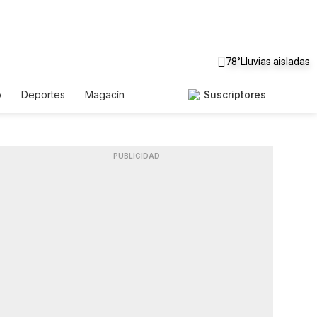
78°
Lluvias aisladas
o
Deportes
Magacín
Suscriptores
e
Gastronomía
De Viaje
glish
Podcasts
Horóscopos
PUBLICIDAD