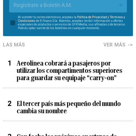
Regístrate a Boletín A.M.
Al someter tu correo electrónico, aceptas la
Política de Privacidad
y
Términos y
Condiciones
de El Nuevo Día. Además, aceptas recibir información u ofertas
especiales de productos o servicios de GFR Media, sus afiliadas o de terceros.
Podrás optar salirte de los boletines en cualquier momento.
LAS MÁS
VER MÁS
Aerolínea cobrará a pasajeros por
utilizar los compartimentos superiores
para guardar su equipaje “carry-on”
El tercer país más pequeño del mundo
cambia su nombre