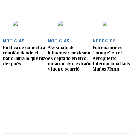
NOTICIAS
NOTICIAS
NEGOCIOS
Política se conecta a
Asesinato de
Estrena nuevo
reunión desde el
influencer mexicano
"lounge" en el
baño: mira lo que hizo
es captado en vivo:
Aeropuerto
después
notaron algo extraño
Internacional Luis
y luego ocurrió
Muñoz Marín