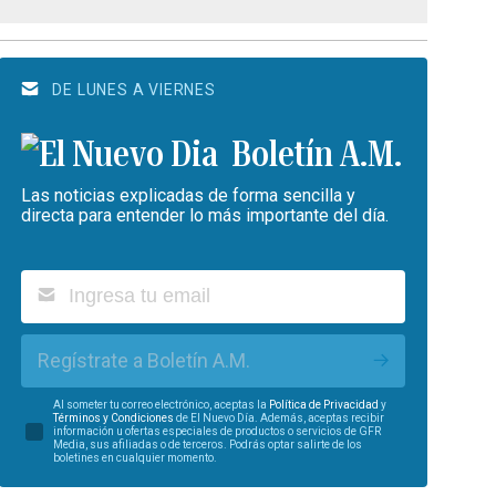
DE LUNES A VIERNES
Boletín A.M.
Las noticias explicadas de forma sencilla y
directa para entender lo más importante del día.
Regístrate a Boletín A.M.
Al someter tu correo electrónico, aceptas la
Política de Privacidad
y
Términos y Condiciones
de El Nuevo Día. Además, aceptas recibir
información u ofertas especiales de productos o servicios de GFR
Media, sus afiliadas o de terceros. Podrás optar salirte de los
boletines en cualquier momento.