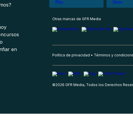
omos?
s
Otras marcas de GFR Media
 hoy
oncursos
io
nfiar en
Política de privacidad
Términos y condicion
©
2026
GFR Media, Todos los Derechos Rese