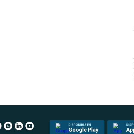
DISPONIBLE EN
DISP
Google Play
Ap