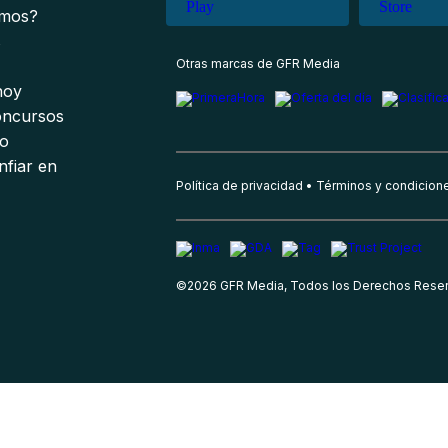
omos?
s
Otras marcas de GFR Media
 hoy
oncursos
io
nfiar en
Política de privacidad
Términos y condicion
©
2026
GFR Media, Todos los Derechos Rese