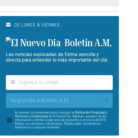
DE LUNES A VIERNES
Boletín A.M.
Las noticias explicadas de forma sencilla y
directa para entender lo más importante del día.
Regístrate a Boletín A.M.
Al someter tu correo electrónico, aceptas la
Política de Privacidad
y
Términos y Condiciones
de El Nuevo Día. Además, aceptas recibir
información u ofertas especiales de productos o servicios de GFR
Media, sus afiliadas o de terceros. Podrás optar salirte de los
boletines en cualquier momento.