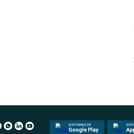
DISPONIBLE EN
DISP
Google Play
Ap