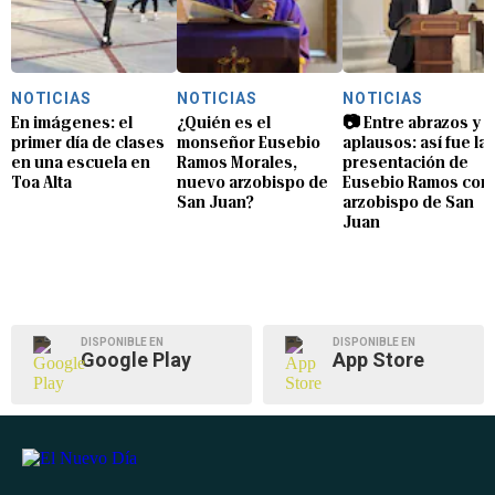
NOTICIAS
NOTICIAS
NOTICIAS
En imágenes: el
¿Quién es el
📷 Entre abrazos y
primer día de clases
monseñor Eusebio
aplausos: así fue la
en una escuela en
Ramos Morales,
presentación de
Toa Alta
nuevo arzobispo de
Eusebio Ramos com
San Juan?
arzobispo de San
Juan
DISPONIBLE EN
DISPONIBLE EN
Google Play
App Store