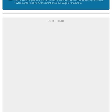
especiales de productos o servicios de GFR Media, sus afiliadas o de terceros.
Podrás optar salirte de los boletines en cualquier momento.
PUBLICIDAD