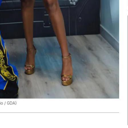
rio / GDA
)