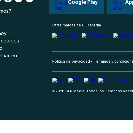
Google Play
Ap
omos?
s
Otras marcas de GFR Media
 hoy
oncursos
io
nfiar en
Política de privacidad
Términos y condicion
©
2026
GFR Media, Todos los Derechos Rese