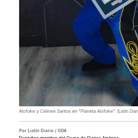
Alofoke y Celinee Santos en "Planeta Alofoke".
(
Listín Dia
Por
Listín Diario / GDA
Periódico miembro del Grupo de Diarios América