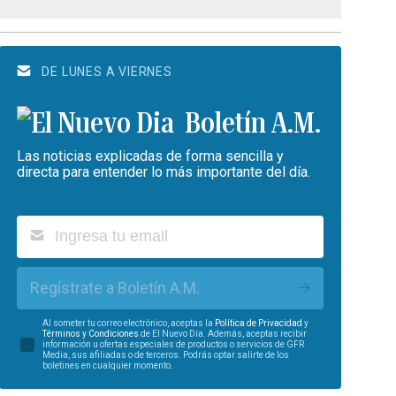
DE LUNES A VIERNES
Boletín A.M.
Las noticias explicadas de forma sencilla y
directa para entender lo más importante del día.
Regístrate a Boletín A.M.
Al someter tu correo electrónico, aceptas la
Política de Privacidad
y
Términos y Condiciones
de El Nuevo Día. Además, aceptas recibir
información u ofertas especiales de productos o servicios de GFR
Media, sus afiliadas o de terceros. Podrás optar salirte de los
boletines en cualquier momento.