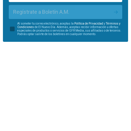
Regístrate a Boletín A.M.
Al someter tu correo electrónico, aceptas la
Política de Privacidad
y
Términos y
Condiciones
de El Nuevo Día. Además, aceptas recibir información u ofertas
especiales de productos o servicios de GFR Media, sus afiliadas o de terceros.
Podrás optar salirte de los boletines en cualquier momento.