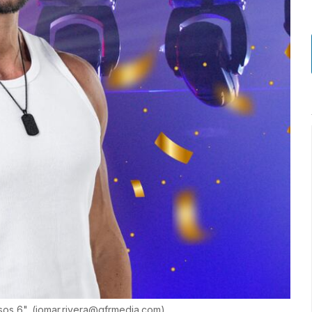
sos 6".
(
jomar.rivera@gfrmedia.com
)