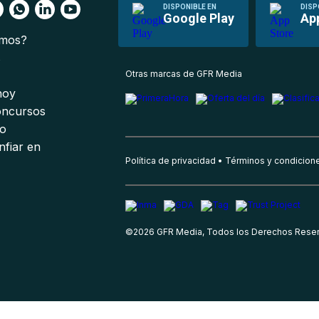
DISPONIBLE EN
DISP
Google Play
Ap
omos?
s
Otras marcas de GFR Media
 hoy
oncursos
io
nfiar en
Política de privacidad
Términos y condicion
©
2026
GFR Media, Todos los Derechos Rese