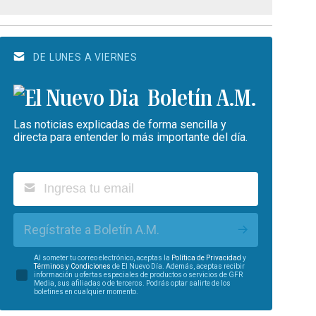
DE LUNES A VIERNES
Boletín A.M.
Las noticias explicadas de forma sencilla y
directa para entender lo más importante del día.
Regístrate a Boletín A.M.
Al someter tu correo electrónico, aceptas la
Política de Privacidad
y
Términos y Condiciones
de El Nuevo Día. Además, aceptas recibir
información u ofertas especiales de productos o servicios de GFR
Media, sus afiliadas o de terceros. Podrás optar salirte de los
boletines en cualquier momento.