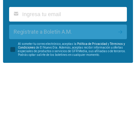
Regístrate a Boletín A.M.
Al someter tu correo electrónico, aceptas la
Política de Privacidad
y
Términos y
Condiciones
de El Nuevo Día. Además, aceptas recibir información u ofertas
especiales de productos o servicios de GFR Media, sus afiliadas o de terceros.
Podrás optar salirte de los boletines en cualquier momento.