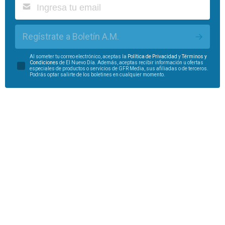
Regístrate a Boletín A.M.
Al someter tu correo electrónico, aceptas la
Política de Privacidad
y
Términos y
Condiciones
de El Nuevo Día. Además, aceptas recibir información u ofertas
especiales de productos o servicios de GFR Media, sus afiliadas o de terceros.
Podrás optar salirte de los boletines en cualquier momento.