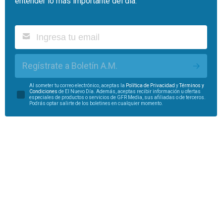
entender lo más importante del día.
Regístrate a Boletín A.M.
Al someter tu correo electrónico, aceptas la
Política de Privacidad
y
Términos y
Condiciones
de El Nuevo Día. Además, aceptas recibir información u ofertas
especiales de productos o servicios de GFR Media, sus afiliadas o de terceros.
Podrás optar salirte de los boletines en cualquier momento.