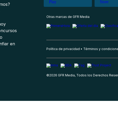
omos?
s
Otras marcas de GFR Media
 hoy
oncursos
io
nfiar en
Política de privacidad
Términos y condicion
©
2026
GFR Media, Todos los Derechos Rese