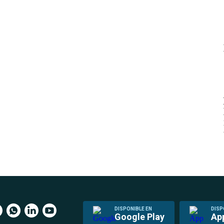
DISPONIBLE EN
DISP
Google Play
Ap