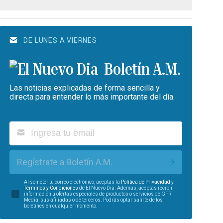
DE LUNES A VIERNES
Boletín A.M.
Las noticias explicadas de forma sencilla y
directa para entender lo más importante del día.
Regístrate a Boletín A.M.
Al someter tu correo electrónico, aceptas la
Política de Privacidad
y
Términos y Condiciones
de El Nuevo Día. Además, aceptas recibir
información u ofertas especiales de productos o servicios de GFR
Media, sus afiliadas o de terceros. Podrás optar salirte de los
boletines en cualquier momento.