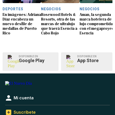
DEPORTES
NEGOCIOS
NEGOCIOS
En imágenes: Adriana
Rosewood Hotels &
Aman, la segunda
Díaz encabeza un
Resorts, otra de las
marca hotelera de
nuevo desfile de
marcas de ultralujo
lujo comprometida
medallas de Puerto
que traerá Esencia a
con el megaproyec
Rico
Cabo Rojo
Esencia
DISPONIBLE EN
DISPONIBLE EN
Google Play
App Store
Mi cuenta
Suscríbete