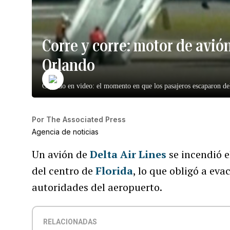
Corre y corre: motor de avió
Orlando
Captado en video: el momento en que los pasajeros escaparon de
Por
The Associated Press
Agencia de noticias
Un avión de
Delta Air Lines
se incendió e
del centro de
Florida
, lo que obligó a eva
autoridades del aeropuerto.
RELACIONADAS