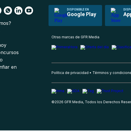
DISPONIBLE EN
DISP
Google Play
Ap
omos?
s
Otras marcas de GFR Media
 hoy
oncursos
io
nfiar en
Política de privacidad
Términos y condicion
©
2026
GFR Media, Todos los Derechos Rese