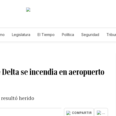
rno
Legislatura
El Tiempo
Política
Seguridad
Tribu
Educador
Caso Gabriela Nicole
e Delta se incendia en aeropuerto
 resultó herido
...
COMPARTIR