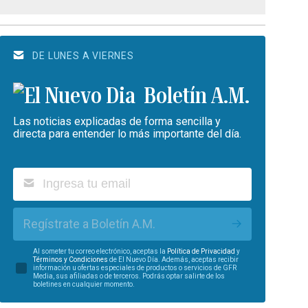
DE LUNES A VIERNES
Boletín A.M.
Las noticias explicadas de forma sencilla y
directa para entender lo más importante del día.
Regístrate a Boletín A.M.
Al someter tu correo electrónico, aceptas la
Política de Privacidad
y
Términos y Condiciones
de El Nuevo Día. Además, aceptas recibir
información u ofertas especiales de productos o servicios de GFR
Media, sus afiliadas o de terceros. Podrás optar salirte de los
boletines en cualquier momento.