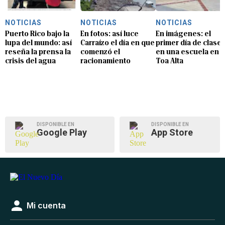
NOTICIAS
NOTICIAS
NOTICIAS
Puerto Rico bajo la
En fotos: así luce
En imágenes: el
lupa del mundo: así
Carraízo el día en que
primer día de clase
reseña la prensa la
comenzó el
en una escuela en
crisis del agua
racionamiento
Toa Alta
DISPONIBLE EN
DISPONIBLE EN
Google Play
App Store
Mi cuenta