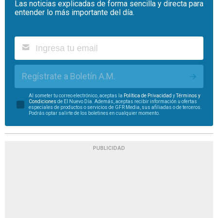
Las noticias explicadas de forma sencilla y directa para
entender lo más importante del día.
Regístrate a Boletín A.M.
Al someter tu correo electrónico, aceptas la
Política de Privacidad
y
Términos y
Condiciones
de El Nuevo Día. Además, aceptas recibir información u ofertas
especiales de productos o servicios de GFR Media, sus afiliadas o de terceros.
Podrás optar salirte de los boletines en cualquier momento.
PUBLICIDAD