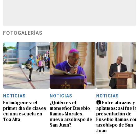
FOTOGALERÍAS
NOTICIAS
NOTICIAS
NOTICIAS
En imágenes: el
¿Quién es el
📷 Entre abrazos y
primer día de clases
monseñor Eusebio
aplausos: así fue la
en una escuela en
Ramos Morales,
presentación de
Toa Alta
nuevo arzobispo de
Eusebio Ramos com
San Juan?
arzobispo de San
Juan