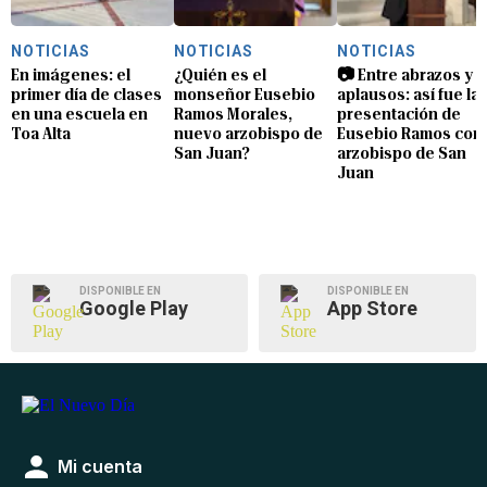
NOTICIAS
NOTICIAS
NOTICIAS
En imágenes: el
¿Quién es el
📷 Entre abrazos y
primer día de clases
monseñor Eusebio
aplausos: así fue la
en una escuela en
Ramos Morales,
presentación de
Toa Alta
nuevo arzobispo de
Eusebio Ramos com
San Juan?
arzobispo de San
Juan
DISPONIBLE EN
DISPONIBLE EN
Google Play
App Store
Mi cuenta