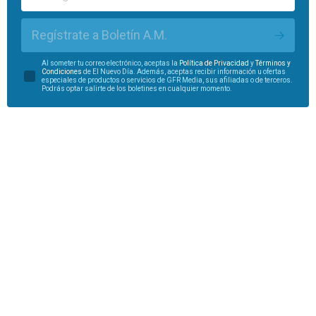
Regístrate a Boletín A.M.
Al someter tu correo electrónico, aceptas la
Política de Privacidad
y
Términos y
Condiciones
de El Nuevo Día. Además, aceptas recibir información u ofertas
especiales de productos o servicios de GFR Media, sus afiliadas o de terceros.
Podrás optar salirte de los boletines en cualquier momento.