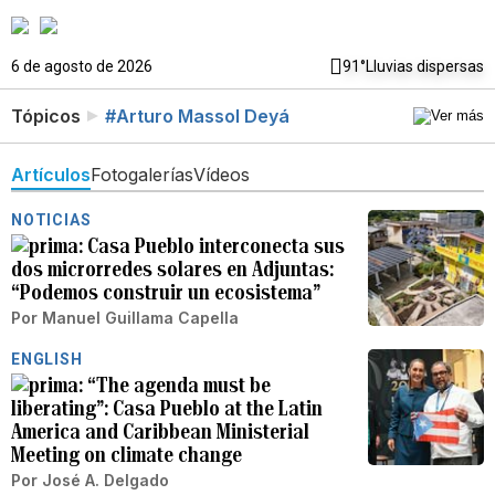
6 de agosto de 2026
91°
Lluvias dispersas
Tópicos
#Arturo Massol Deyá
Artículos
Fotogalerías
Vídeos
NOTICIAS
Casa Pueblo interconecta sus
dos microrredes solares en Adjuntas:
“Podemos construir un ecosistema”
Por
Manuel Guillama Capella
ENGLISH
“The agenda must be
liberating”: Casa Pueblo at the Latin
America and Caribbean Ministerial
Meeting on climate change
Por
José A. Delgado