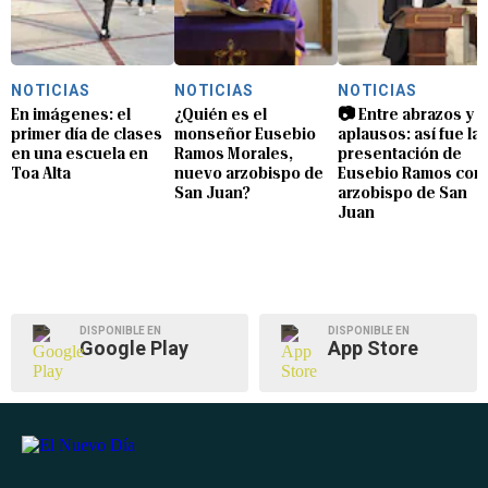
NOTICIAS
NOTICIAS
NOTICIAS
En imágenes: el
¿Quién es el
📷 Entre abrazos y
primer día de clases
monseñor Eusebio
aplausos: así fue la
en una escuela en
Ramos Morales,
presentación de
Toa Alta
nuevo arzobispo de
Eusebio Ramos com
San Juan?
arzobispo de San
Juan
DISPONIBLE EN
DISPONIBLE EN
Google Play
App Store