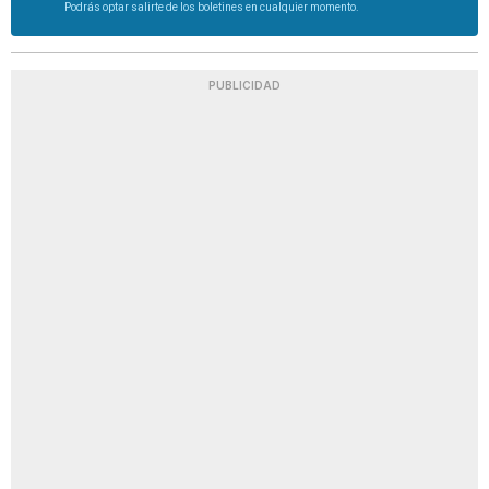
Podrás optar salirte de los boletines en cualquier momento.
PUBLICIDAD