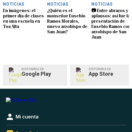
NOTICIAS
NOTICIAS
NOTICIAS
En imágenes: el
¿Quién es el
📷 Entre abrazos y
primer día de clases
monseñor Eusebio
aplausos: así fue la
en una escuela en
Ramos Morales,
presentación de
Toa Alta
nuevo arzobispo de
Eusebio Ramos com
San Juan?
arzobispo de San
Juan
DISPONIBLE EN
DISPONIBLE EN
Google Play
App Store
Mi cuenta