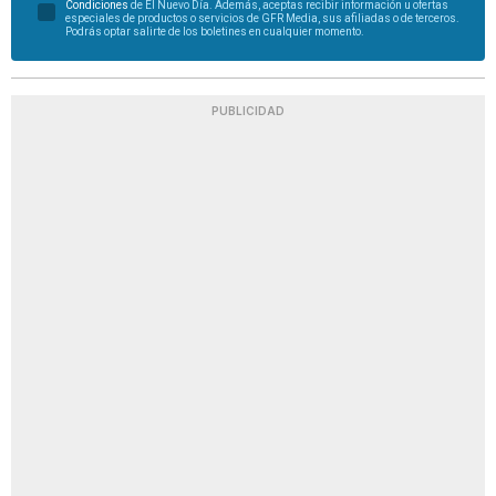
Condiciones
de El Nuevo Día. Además, aceptas recibir información u ofertas
especiales de productos o servicios de GFR Media, sus afiliadas o de terceros.
Podrás optar salirte de los boletines en cualquier momento.
PUBLICIDAD