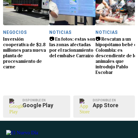
NEGOCIOS
NOTICIAS
NOTICIAS
Inversión
📷 En fotos: estas son
📷 Rescatan a un
cooperativa de $2.8
las zonas afectadas
hipopótamo bebé e
millones para nueva
por el racionamiento
Colombia: es
planta de
del embalse Carraízo
descendiente de lo
procesamiento de
animales que
carne
introdujo Pablo
Escobar
DISPONIBLE EN
DISPONIBLE EN
Google Play
App Store