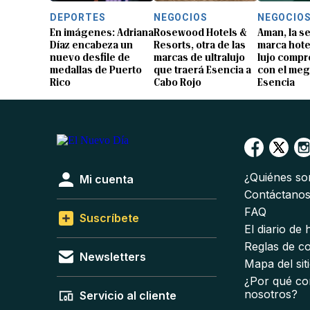
DEPORTES
NEGOCIOS
NEGOCIO
En imágenes: Adriana
Rosewood Hotels &
Aman, la 
Díaz encabeza un
Resorts, otra de las
marca hote
nuevo desfile de
marcas de ultralujo
lujo compr
medallas de Puerto
que traerá Esencia a
con el me
Rico
Cabo Rojo
Esencia
¿Quiénes s
Mi cuenta
Contáctano
FAQ
Suscríbete
El diario de
Reglas de c
Newsletters
Mapa del sit
¿Por qué co
nosotros?
Servicio al cliente