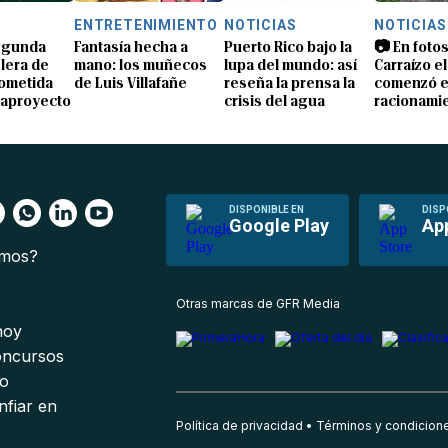
S
ENTRETENIMIENTO
NOTICIAS
NOTICIAS
segunda
Fantasía hecha a
Puerto Rico bajo la
📷 En fotos
lera de
mano: los muñecos
lupa del mundo: así
Carraízo el
ometida
de Luis Villafañe
reseña la prensa la
comenzó e
gaproyecto
crisis del agua
racionami
DISPONIBLE EN
DISP
Google Play
Ap
omos?
s
Otras marcas de GFR Media
 hoy
oncursos
io
nfiar en
Política de privacidad
Términos y condicion