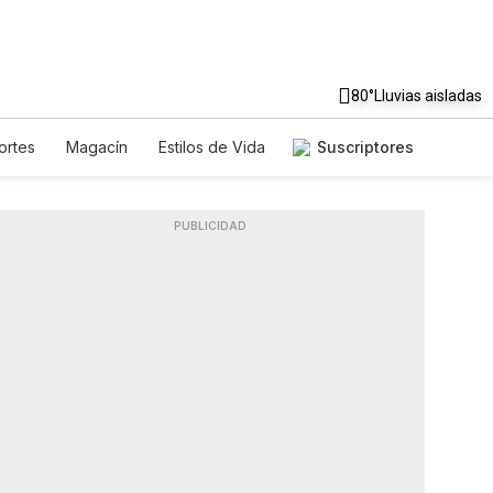
80°
Lluvias aisladas
ortes
Magacín
Estilos de Vida
Suscriptores
je
Tecnología
Juegos
sletters
Feriados
Especiales
PUBLICIDAD