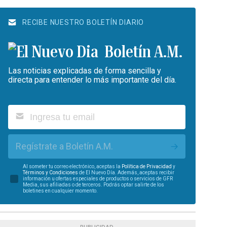
RECIBE NUESTRO BOLETÍN DIARIO
Boletín A.M.
Las noticias explicadas de forma sencilla y
directa para entender lo más importante del día.
Regístrate a Boletín A.M.
Al someter tu correo electrónico, aceptas la
Política de Privacidad
y
Términos y Condiciones
de El Nuevo Día. Además, aceptas recibir
información u ofertas especiales de productos o servicios de GFR
Media, sus afiliadas o de terceros. Podrás optar salirte de los
boletines en cualquier momento.