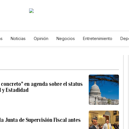
as
Noticias
Opinión
Negocios
Entretenimiento
Dep
Estados Unidos
Ciencia y Ambiente
Gastronomía
De Via
Vídeos
Fotos
English
Podcasts
Horóscopos
New
concreto” en agenda sobre el status
d y Estadidad
la Junta de Supervisión Fiscal antes