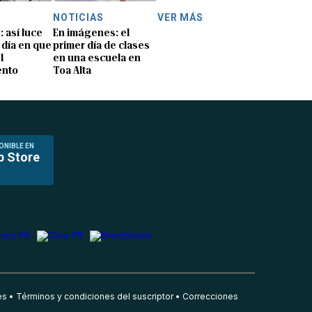
NOTICIAS
VER MÁS
: así luce
En imágenes: el
 día en que
primer día de clases
l
en una escuela en
ento
Toa Alta
ONIBLE EN
p Store
es
Términos y condiciones del suscriptor
Correcciones