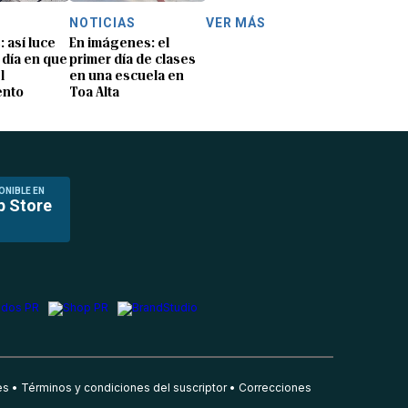
NOTICIAS
VER MÁS
: así luce
En imágenes: el
 día en que
primer día de clases
l
en una escuela en
ento
Toa Alta
ONIBLE EN
p Store
es
Términos y condiciones del suscriptor
Correcciones