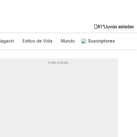
81°
Lluvias aisladas
agacín
Estilos de Vida
Mundo
Suscriptores
Juegos
Lotería
Vídeos
les
PUBLICIDAD