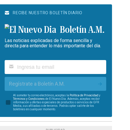
RECIBE NUESTRO BOLETÍN DIARIO
Boletín A.M.
Las noticias explicadas de forma sencilla y
directa para entender lo más importante del día.
Regístrate a Boletín A.M.
Al someter tu correo electrónico, aceptas la
Política de Privacidad
y
Términos y Condiciones
de El Nuevo Día. Además, aceptas recibir
información u ofertas especiales de productos o servicios de GFR
Media, sus afiliadas o de terceros. Podrás optar salirte de los
boletines en cualquier momento.