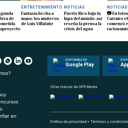
S
ENTRETENIMIENTO
NOTICIAS
NOTICIAS
segunda
Fantasía hecha a
Puerto Rico bajo la
📷 En fotos
lera de
mano: los muñecos
lupa del mundo: así
Carraízo el
ometida
de Luis Villafañe
reseña la prensa la
comenzó e
gaproyecto
crisis del agua
racionami
DISPONIBLE EN
DISP
Google Play
Ap
omos?
s
Otras marcas de GFR Media
 hoy
oncursos
io
nfiar en
Política de privacidad
Términos y condicion