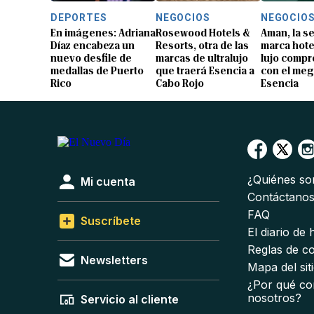
DEPORTES
NEGOCIOS
NEGOCIO
En imágenes: Adriana
Rosewood Hotels &
Aman, la 
Díaz encabeza un
Resorts, otra de las
marca hote
nuevo desfile de
marcas de ultralujo
lujo compr
medallas de Puerto
que traerá Esencia a
con el me
Rico
Cabo Rojo
Esencia
¿Quiénes s
Mi cuenta
Contáctano
FAQ
Suscríbete
El diario de
Reglas de c
Newsletters
Mapa del sit
¿Por qué co
nosotros?
Servicio al cliente