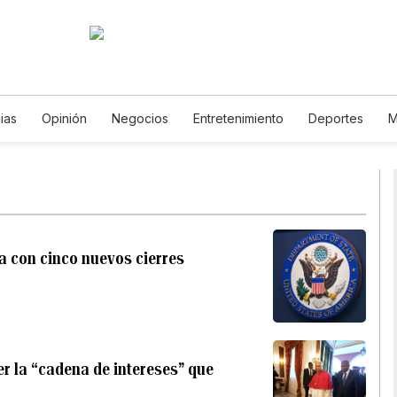
ias
Opinión
Negocios
Entretenimiento
Deportes
M
Ciencia y Ambiente
Gastronomía
De Viaje
Tecnología
Podcasts
Horóscopos
Newsletters
Feriados
Especia
a con cinco nuevos cierres
r la “cadena de intereses” que