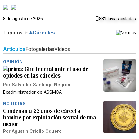
8 de agosto de 2026
83°
Lluvias aisladas
Tópicos
#Cárceles
Artículos
Fotogalerías
Vídeos
OPINIÓN
Giro federal ante el uso de
opiodes en las cárceles
Por
Salvador Santiago Negrón
Exadministrador de ASSMCA
NOTICIAS
Condenan a 22 años de cárcel a
hombre por explotación sexual de una
menor
Por
Agustín Criollo Oquero