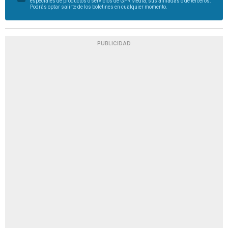
especiales de productos o servicios de GFR Media, sus afiliadas o de terceros.
Podrás optar salirte de los boletines en cualquier momento.
PUBLICIDAD