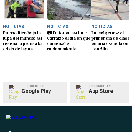
NOTICIAS
NOTICIAS
NOTICIAS
Puerto Rico bajo la
📷 En fotos: así luce
En imágenes: el
lupa del mundo: así
Carraízo el día en que
primer día de clase
reseña la prensa la
comenzó el
en una escuela en
crisis del agua
racionamiento
Toa Alta
DISPONIBLE EN
DISPONIBLE EN
Google Play
App Store