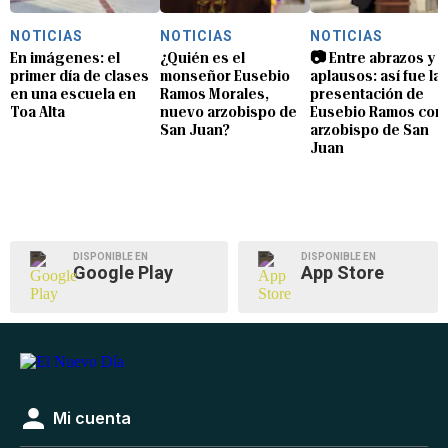
NOTICIAS
NOTICIAS
NOTICIAS
En imágenes: el
¿Quién es el
📷 Entre abrazos y
primer día de clases
monseñor Eusebio
aplausos: así fue la
en una escuela en
Ramos Morales,
presentación de
Toa Alta
nuevo arzobispo de
Eusebio Ramos com
San Juan?
arzobispo de San
Juan
DISPONIBLE EN
DISPONIBLE EN
Google Play
App Store
Mi cuenta