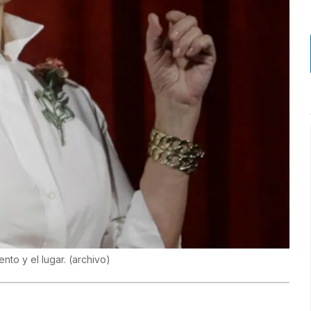
nto y el lugar.
(
archivo
)