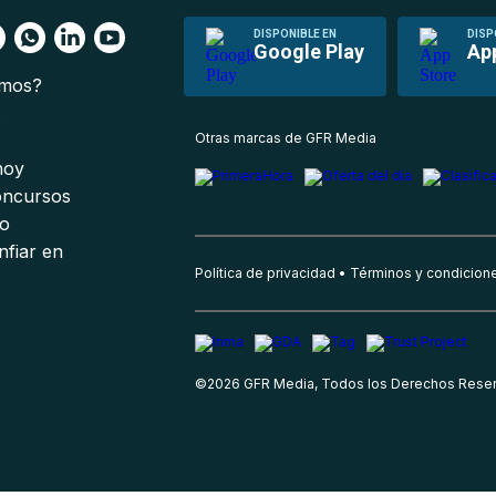
DISPONIBLE EN
DISP
Google Play
Ap
omos?
s
Otras marcas de GFR Media
 hoy
oncursos
io
nfiar en
Política de privacidad
Términos y condicion
©
2026
GFR Media, Todos los Derechos Rese