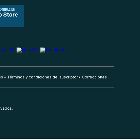
ONIBLE EN
p Store
es
Términos y condiciones del suscriptor
Correcciones
rvados.