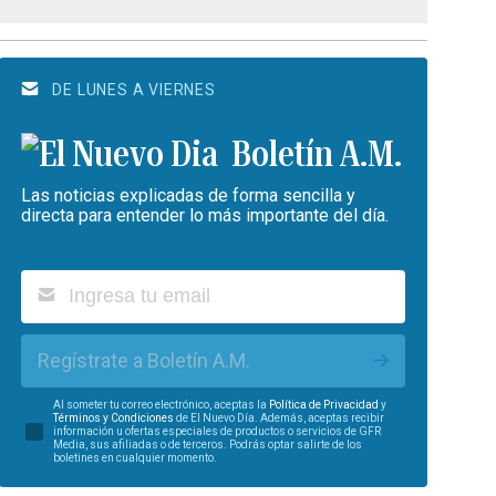
DE LUNES A VIERNES
Boletín A.M.
Las noticias explicadas de forma sencilla y
directa para entender lo más importante del día.
Regístrate a Boletín A.M.
Al someter tu correo electrónico, aceptas la
Política de Privacidad
y
Términos y Condiciones
de El Nuevo Día. Además, aceptas recibir
información u ofertas especiales de productos o servicios de GFR
Media, sus afiliadas o de terceros. Podrás optar salirte de los
boletines en cualquier momento.