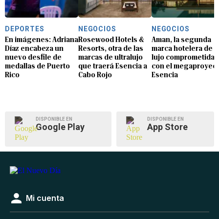
DEPORTES
NEGOCIOS
NEGOCIOS
En imágenes: Adriana
Rosewood Hotels &
Aman, la segunda
Díaz encabeza un
Resorts, otra de las
marca hotelera de
nuevo desfile de
marcas de ultralujo
lujo comprometida
medallas de Puerto
que traerá Esencia a
con el megaproyec
Rico
Cabo Rojo
Esencia
DISPONIBLE EN
DISPONIBLE EN
Google Play
App Store
Mi cuenta