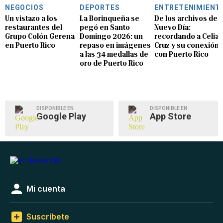
NEGOCIOS
DEPORTES
ENTRETENIMIENT
Un vistazo a los
La Borinqueña se
De los archivos de E
restaurantes del
pegó en Santo
Nuevo Día:
Grupo Colón Gerena
Domingo 2026: un
recordando a Celia
en Puerto Rico
repaso en imágenes
Cruz y su conexión
a las 34 medallas de
con Puerto Rico
oro de Puerto Rico
DISPONIBLE EN
DISPONIBLE EN
Google Play
App Store
Mi cuenta
Suscríbete