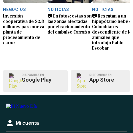
NEGOCIOS
NOTICIAS
NOTICIAS
Inversión
📷 En fotos: estas son
📷 Rescatan a un
cooperativa de $2.8
las zonas afectadas
hipopótamo bebé e
millones para nueva
por el racionamiento
Colombia: es
planta de
del embalse Carraízo
descendiente de lo
procesamiento de
animales que
carne
introdujo Pablo
Escobar
DISPONIBLE EN
DISPONIBLE EN
Google Play
App Store
Mi cuenta