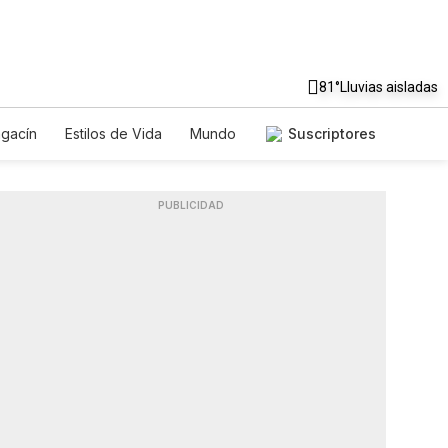
81°
Lluvias aisladas
gacín
Estilos de Vida
Mundo
Suscriptores
uegos
Lotería
Vídeos
s
PUBLICIDAD