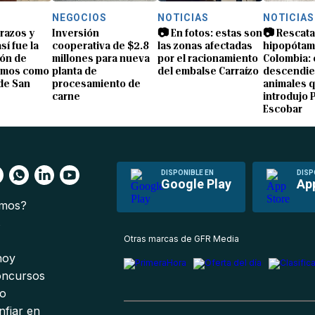
NEGOCIOS
NOTICIAS
NOTICIAS
brazos y
Inversión
📷 En fotos: estas son
📷 Rescata
sí fue la
cooperativa de $2.8
las zonas afectadas
hipopótam
ón de
millones para nueva
por el racionamiento
Colombia: 
amos como
planta de
del embalse Carraízo
descendie
de San
procesamiento de
animales 
carne
introdujo 
Escobar
DISPONIBLE EN
DISP
Google Play
Ap
omos?
s
Otras marcas de GFR Media
 hoy
oncursos
io
nfiar en