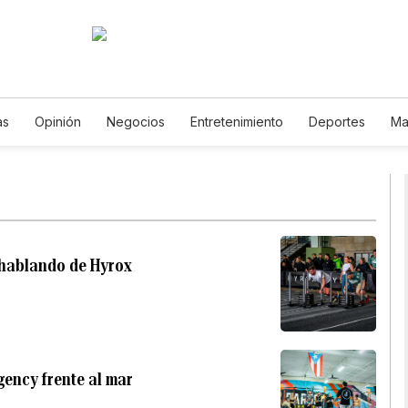
as
Opinión
Negocios
Entretenimiento
Deportes
Ma
iencia y Ambiente
Gastronomía
De Viaje
Tecnología
J
Podcasts
Horóscopos
Newsletters
Feriados
Especiale
n hablando de Hyrox
gency frente al mar