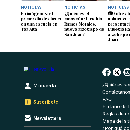
NOTICIAS
NOTICIAS
NOTICIAS
En imágenes: el
¿Quién es el
📷 Entre a
primer día de clases
monseñor Eusebio
aplausos: a
en una escuela en
Ramos Morales,
presentaci
Toa Alta
nuevo arzobispo de
Eusebio R
San Juan?
arzobispo 
Juan
¿Quiénes s
Mi cuenta
Contáctano
FAQ
Suscríbete
El diario de
Reglas de c
Newsletters
Mapa del sit
¿Por qué co