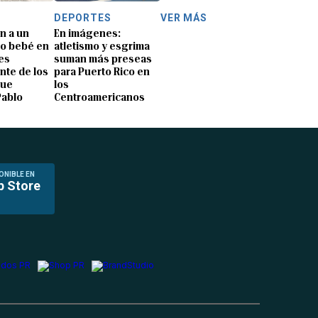
DEPORTES
VER MÁS
n a un
En imágenes:
o bebé en
atletismo y esgrima
es
suman más preseas
nte de los
para Puerto Rico en
que
los
Pablo
Centroamericanos
ONIBLE EN
p Store