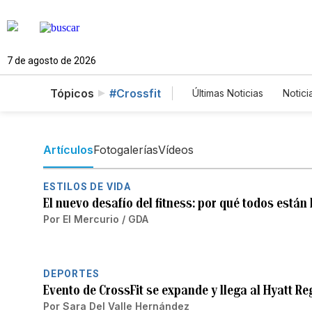
7 de agosto de 2026
Tópicos
#Crossfit
Últimas Noticias
Notici
Estados Unidos
C
Fotos
English
Artículos
Fotogalerías
Vídeos
ESTILOS DE VIDA
El nuevo desafío del fitness: por qué todos está
Por
El Mercurio / GDA
DEPORTES
Evento de CrossFit se expande y llega al Hyatt Re
Por
Sara Del Valle Hernández