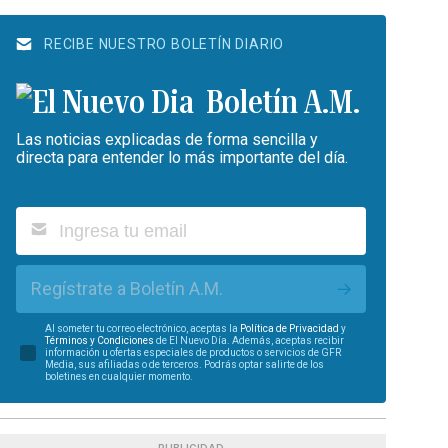
RECIBE NUESTRO BOLETÍN DIARIO
Boletín A.M.
Las noticias explicadas de forma sencilla y
directa para entender lo más importante del día.
Regístrate a Boletín A.M.
Al someter tu correo electrónico, aceptas la
Política de Privacidad
y
Términos y Condiciones
de El Nuevo Día. Además, aceptas recibir
información u ofertas especiales de productos o servicios de GFR
Media, sus afiliadas o de terceros. Podrás optar salirte de los
boletines en cualquier momento.