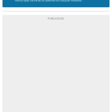
Podrás optar salirte de los boletines en cualquier momento.
PUBLICIDAD