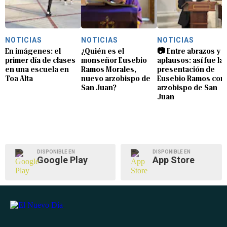
NOTICIAS
NOTICIAS
NOTICIAS
En imágenes: el
¿Quién es el
📷 Entre abrazos y
primer día de clases
monseñor Eusebio
aplausos: así fue la
en una escuela en
Ramos Morales,
presentación de
Toa Alta
nuevo arzobispo de
Eusebio Ramos com
San Juan?
arzobispo de San
Juan
DISPONIBLE EN
DISPONIBLE EN
Google Play
App Store