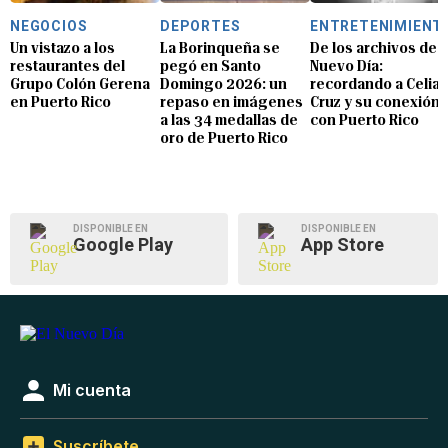
NEGOCIOS
DEPORTES
ENTRETENIMIENT
Un vistazo a los
La Borinqueña se
De los archivos de E
restaurantes del
pegó en Santo
Nuevo Día:
Grupo Colón Gerena
Domingo 2026: un
recordando a Celia
en Puerto Rico
repaso en imágenes
Cruz y su conexión
a las 34 medallas de
con Puerto Rico
oro de Puerto Rico
DISPONIBLE EN
DISPONIBLE EN
Google Play
App Store
Mi cuenta
Suscríbete